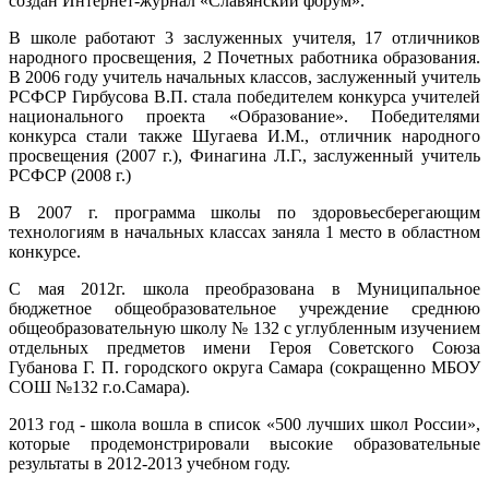
создан Интернет-журнал «Славянский форум».
В школе работают 3 заслуженных учителя, 17 отличников
народного просвещения, 2 Почетных работника образования.
В 2006 году учитель начальных классов, заслуженный учитель
РСФСР Гирбусова В.П. стала победителем конкурса учителей
национального проекта «Образование». Победителями
конкурса стали также Шугаева И.М., отличник народного
просвещения (2007 г.), Финагина Л.Г., заслуженный учитель
РСФСР (2008 г.)
В 2007 г. программа школы по здоровьесберегающим
технологиям в начальных классах заняла 1 место в областном
конкурсе.
С мая 2012г. школа преобразована в Муниципальное
бюджетное общеобразовательное учреждение среднюю
общеобразовательную школу № 132 с углубленным изучением
отдельных предметов имени Героя Советского Союза
Губанова Г. П. городского округа Самара (сокращенно МБОУ
СОШ №132 г.о.Самара).
2013 год - школа вошла в список «500 лучших школ России»,
которые продемонстрировали высокие образовательные
результаты в 2012-2013 учебном году.