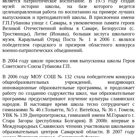
является патриотическое воспитание. В 1973 году создан
музей истории школы, на базе которого ведется
целенаправленная работа по воспитанию на примере лучших
выпускников и преподавателей школы. В присвоении имени
Г.П.Губанова улице г. Самары, в увековечении памяти героев
Великой Отечественной войны в Самаре, Белоруссии (с.
Тростяницы), Литве (Ионава), большая заслуга школьного
музея. Караульный Отряд Поста № 1 в 2006 г. являлся
победителем городского и призером областного конкурса
военно-патриотических объединений.
В 2004 году школе присвоено имя выпускника школы Героя
Советского Союза Губанова Г.П.
В 2006 году МОУ СОШ № 132 стала победителем конкурса
общеобразовательных учреждений, внедряющих
инновационные образовательные программы, и продолжает
работу по созданию содружества школ, чьи образовательные
программы предусматривают изучение культуры славянских
народов. В настоящее время школа тесно сотрудничает с
гимназиями № 46 г.Тольятти, №5 г. Витебска, № 36 г. Гомеля,
УВК № 139 Днепропетровска, гимназией имени М.Горького г.
Стара Загоры (республика Болгария). В 2008г. впервые в
Международных Славянских чтениях участвовали школьники
образовательных центров Самарской области. В 2007 году