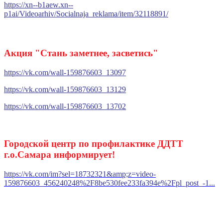
https://xn--b1aew.xn--
p1ai/Videoarhiv/Socialnaja_reklama/item/32118891/
Акция "Стань заметнее, засветиc
ь"
https://vk.com/wall-159876603_13097
https://vk.com/wall-159876603_13129
https://vk.com/wall-159876603_13702
Городской центр по профилактике ДДТТ
г.о.Самара информирует!
https://vk.com/im?sel=18732321&amp;z=video-
159876603_456240248%2F8be530fee233fa394e%2Fpl_post_-1...