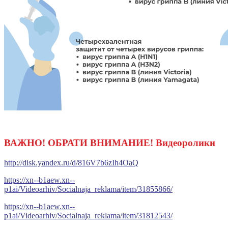
ВАЖНО! ОБРАТИ ВНИМАНИЕ! Видеоролики
http://disk.yandex.ru/d/816V7b6zIh4OaQ
https://xn--b1aew.xn--
p1ai/Videoarhiv/Socialnaja_reklama/item/31855866/
https://xn--b1aew.xn--
p1ai/Videoarhiv/Socialnaja_reklama/item/31812543/