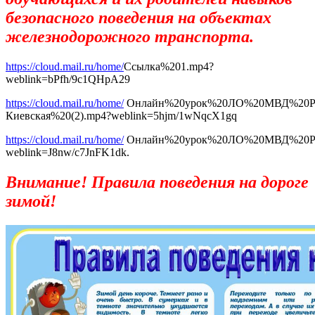
безопасного поведения на объектах
железнодорожного транспорта.
https://cloud.mail.ru/home/
Ссылка%201.mp4?
weblink=bPfh/9c1QHpA29
https://cloud.mail.ru/home/
Онлайн%20урок%20ЛО%20МВД%20Ро
Киевская%20(2).mp4?weblink=5hjm/1wNqcX1gq
https://cloud.mail.ru/home/
Онлайн%20урок%20ЛО%20МВД%20Рос
weblink=J8nw/c7JnFK1dk.
Внимание! Правила поведения на дороге
зимой!