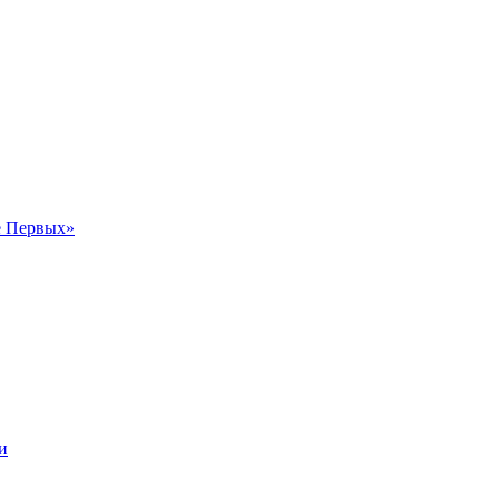
е Первых»
и