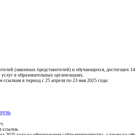
телей (законных представителей) и обучающихся, достигших 14 
 услуг в образовательных организациях.
ссылкам в период с 25 апреля по 23 мая 2025 года:
RcPF8h
т.
т-ссылок.
нца 2025 года на официальном сайте министерства, а также на 