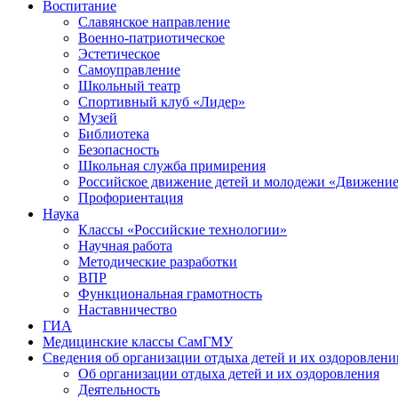
Воспитание
Славянское направление
Военно-патриотическое
Эстетическое
Самоуправление
Школьный театр
Спортивный клуб «Лидер»
Музей
Библиотека
Безопасность
Школьная служба примирения
Российское движение детей и молодежи «Движени
Профориентация
Наука
Классы «Российские технологии»
Научная работа
Методические разработки
ВПР
Функциональная грамотность
Наставничество
ГИА
Медицинские классы СамГМУ
Сведения об организации отдыха детей и их оздоровлени
Об организации отдыха детей и их оздоровления
Деятельность